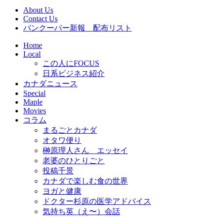
About Us
Contact Us
バンクーバー新報 配布リスト
Home
Local
この人にFOCUS
日系ビジネス紹介
カナダニュース
Special
Maple
Movies
コラム
まるごとカナダ
オタワ便り
榊原理人さん エッセイ
老婆のひとりごと
投稿千景
カナダで楽しむ食の世界
ヨガと健康
ドクター杉原の医学アドバイス
気持ち英（え〜）会話