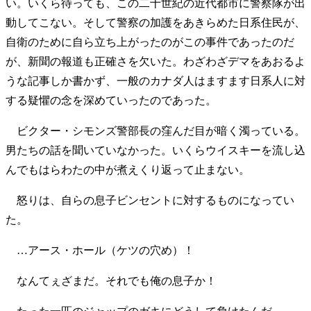
い。いくら待っても、この二十世紀の近代都市に警察隊が出
動してこない。そして警察の加護をあきらめた日系住民が、
自衛のために自ら立ち上がったのがこの事件であったのだ
が、新聞の報道も正確さを欠いた。わざわざデマをあおるよ
うな記事しか書かず、一般のカナダ人はますます日系人に対
する疑懼の念を深めていったのであった。
ビクター・シモンズ警部長の窪んだ目が暗く濁っている。
男たちの話を聞いていなかった。いくらウイスキーを流し込
んでもはらわたの中が煮えくり返って止まない。
怒りは、自らの息子ビンセントに対するものになってい
た。
…アース・ホール（ケツの穴め）！
なんてぇざまだ。それでも俺の息子か！