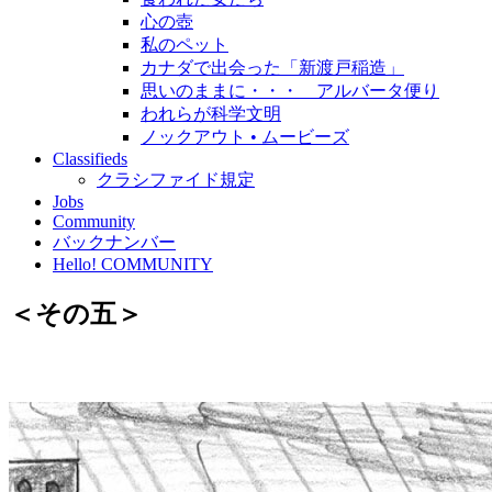
心の壺
私のペット
カナダで出会った「新渡戸稲造」
思いのままに・・・ アルバータ便り
われらが科学文明
ノックアウト • ムービーズ
Classifieds
クラシファイド規定
Jobs
Community
バックナンバー
Hello! COMMUNITY
＜その五＞