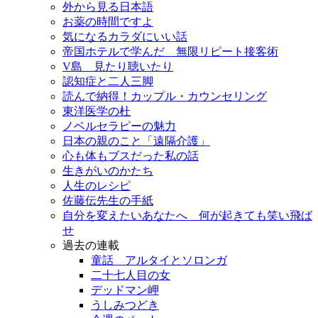
外から見る日本語
お薬の時間ですよ
気になるカラダにいい話
帝国ホテルで学んだ 無限リピート接客術
V島 見たり聴いたり
認知症と二人三脚
読んで納得！カップル・カウンセリング
東洋医学の杜
ノベルセラピーの魅力
日本の親のこと「遠隔介護」
心も体もブスだった私の話
生きがいのかたち
人生のレシピ
佐藤伝先生の手紙
自分を変えたいあなたへ 何が起きても笑い飛ば
せ
過去の連載
童話 アルタイとソロンガ
二十七人目の女
デッドマン岬
うしみつどき