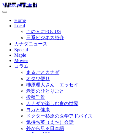
Vancouver Shinpo
Home
Local
この人にFOCUS
日系ビジネス紹介
カナダニュース
Special
Maple
Movies
コラム
まるごとカナダ
オタワ便り
榊原理人さん エッセイ
老婆のひとりごと
投稿千景
カナダで楽しむ食の世界
ヨガと健康
ドクター杉原の医学アドバイス
気持ち英（え〜）会話
外から見る日本語