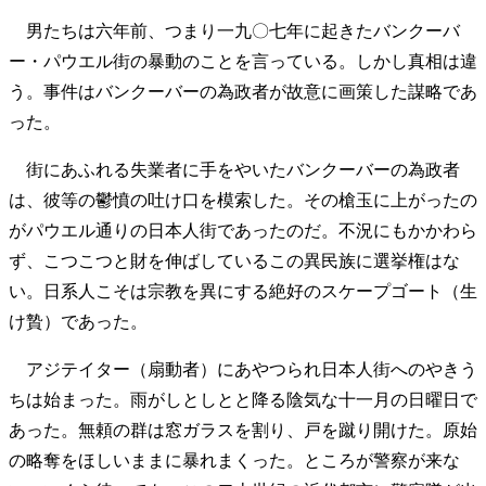
男たちは六年前、つまり一九〇七年に起きたバンクーバ
ー・パウエル街の暴動のことを言っている。しかし真相は違
う。事件はバンクーバーの為政者が故意に画策した謀略であ
った。
街にあふれる失業者に手をやいたバンクーバーの為政者
は、彼等の鬱憤の吐け口を模索した。その槍玉に上がったの
がパウエル通りの日本人街であったのだ。不況にもかかわら
ず、こつこつと財を伸ばしているこの異民族に選挙権はな
い。日系人こそは宗教を異にする絶好のスケープゴート（生
け贄）であった。
アジテイター（扇動者）にあやつられ日本人街へのやきう
ちは始まった。雨がしとしとと降る陰気な十一月の日曜日で
あった。無頼の群は窓ガラスを割り、戸を蹴り開けた。原始
の略奪をほしいままに暴れまくった。ところが警察が来な