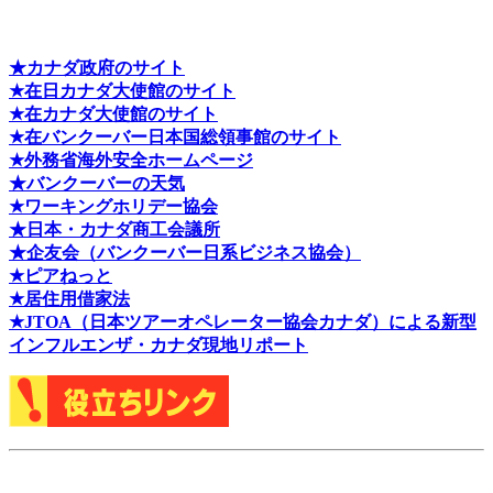
★カナダ政府のサイト
★在日カナダ大使館のサイト
★在カナダ大使館のサイト
★在バンクーバー日本国総領事館のサイト
★外務省海外安全ホームページ
★バンクーバーの天気
★ワーキングホリデー協会
★日本・カナダ商工会議所
★企友会（バンクーバー日系ビジネス協会）
★ピアねっと
★居住用借家法
★J
TOA（日本ツアーオペレーター協会カナダ）による新型
インフルエンザ・カナダ現地リポート