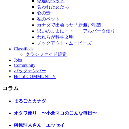
今週のペット
食われた女たち
心の壺
私のペット
カナダで出会った「新渡戸稲造」
思いのままに・・・ アルバータ便り
われらが科学文明
ノックアウト • ムービーズ
Classifieds
クラシファイド規定
Jobs
Community
バックナンバー
Hello! COMMUNITY
コラム
まるごとカナダ
オタワ便り 〜小倉マコのこんな毎日〜
榊原理人さん エッセイ