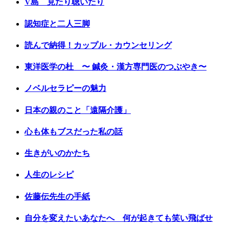
V島 見たり聴いたり
認知症と二人三脚
読んで納得！カップル・カウンセリング
東洋医学の杜 〜 鍼灸・漢方専門医のつぶやき〜
ノベルセラピーの魅力
日本の親のこと「遠隔介護」
心も体もブスだった私の話
生きがいのかたち
人生のレシピ
佐藤伝先生の手紙
自分を変えたいあなたへ 何が起きても笑い飛ばせ