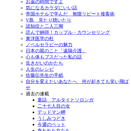
お薬の時間ですよ
気になるカラダにいい話
帝国ホテルで学んだ 無限リピート接客術
V島 見たり聴いたり
認知症と二人三脚
読んで納得！カップル・カウンセリング
東洋医学の杜
ノベルセラピーの魅力
日本の親のこと「遠隔介護」
心も体もブスだった私の話
生きがいのかたち
人生のレシピ
佐藤伝先生の手紙
自分を変えたいあなたへ 何が起きても笑い飛ば
せ
過去の連載
童話 アルタイとソロンガ
二十七人目の女
デッドマン岬
うしみつどき
今週のペット
食われた女たち