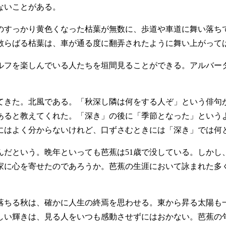
ないことがある。
すっかり黄色くなった枯葉が無数に、歩道や車道に舞い落ち
散らばる枯葉は、車が通る度に翻弄されたように舞い上がって
フを楽しんでいる人たちを垣間見ることができる。アルバー
きた。北風である。「秋深し隣は何をする人ぞ」という俳句
あると教えてくれた。「深き」の後に「季節となった」という
にはよく分からないけれど、口ずさむときには「深き」では何
だという。晩年といっても芭蕉は51歳で没している。しかし、
家に心を寄せたのであろうか。芭蕉の生涯において詠まれた多
ちる秋は、確かに人生の終焉を思わせる。東から昇る太陽も
しい輝きは、見る人をいつも感動させずにはおかない。芭蕉の