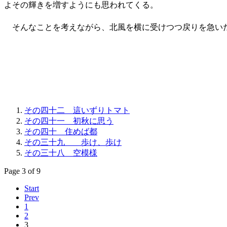
よその輝きを増すようにも思われてくる。
そんなことを考えながら、北風を横に受けつつ戻りを急い
その四十二 這いずりトマト
その四十一 初秋に思う
その四十 住めば都
その三十九 歩け、歩け
その三十八 空模様
Page 3 of 9
Start
Prev
1
2
3