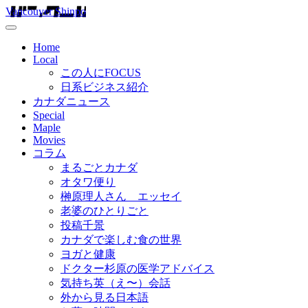
Vancouver Shinpo
Home
Local
この人にFOCUS
日系ビジネス紹介
カナダニュース
Special
Maple
Movies
コラム
まるごとカナダ
オタワ便り
榊原理人さん エッセイ
老婆のひとりごと
投稿千景
カナダで楽しむ食の世界
ヨガと健康
ドクター杉原の医学アドバイス
気持ち英（え〜）会話
外から見る日本語