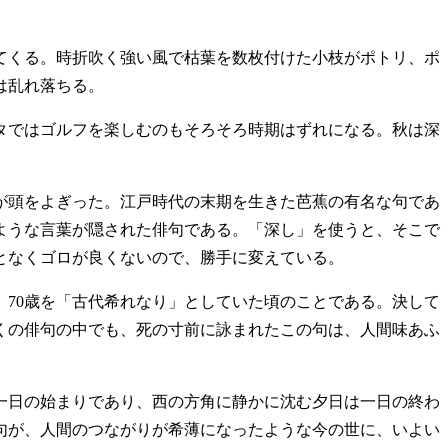
てくる。時折吹く強い風で枯葉を数枚付けた小枝がポトリ、ポ
は乱れ落ちる。
タではゴルフを楽しむのもそろそろ時期はずれになる。秋は深
が頭をよぎった。江戸時代の末期を生きた芭蕉の有名な句であ
ような言葉が隠された俳句である。「深し」を使うと、そこで
となくゴロが良くないので、勝手に変えている。
70歳を「古代希れなり」としていた頃のことである。決して
くの俳句の中でも、死の寸前に詠まれたこの句は、人間味あふ
一日の始まりであり、西の方角に静かに沈む夕日は一日の終わ
句が、人間のつながりが希薄になったような今の世に、いよい