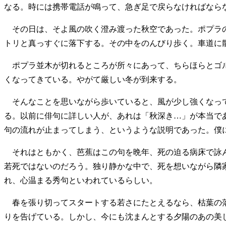
なる。時には携帯電話が鳴って、急ぎ足で戻らなければなら
その日は、そよ風の吹く澄み渡った秋空であった。ポプラの
トリと真っすぐに落下する。その中をのんびり歩く。車道に
ポプラ並木が切れるところが所々にあって、ちらほらとゴル
くなってきている。やがて厳しい冬が到来する。
そんなことを思いながら歩いていると、風が少し強くなって
る。以前に俳句に詳しい人が、あれは「秋深き…」が本当で
句の流れが止まってしまう、というような説明であった。僕
それはともかく、芭蕉はこの句を晩年、死の迫る病床で詠ん
若死ではないのだろう。独り静かな中で、死を想いながら隣
れ、心温まる秀句といわれているらしい。
春を張り切ってスタートする若さにたとえるなら、枯葉の落
りを告げている。しかし、今にも沈まんとする夕陽のあの美