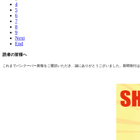
4
5
6
7
8
9
Next
End
読者の皆様へ
これまでバンクーバー新報をご愛読いただき、誠にありがとうございました。新聞発行は