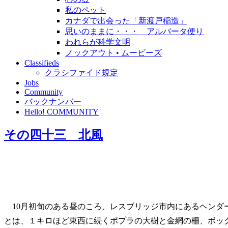
私のペット
カナダで出会った「新渡戸稲造」
思いのままに・・・ アルバータ便り
われらが科学文明
ノックアウト • ムービーズ
Classifieds
クラシファイド規定
Jobs
Community
バックナンバー
Hello! COMMUNITY
その四十三 北風
10月初旬のある昼のころ、レスブリッジ市内にあるヘンダ
とは、１キロほど東西に続くポプラの大樹と金網の柵、ボッ