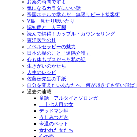
お薬の時間ですよ
気になるカラダにいい話
帝国ホテルで学んだ 無限リピート接客術
V島 見たり聴いたり
認知症と二人三脚
読んで納得！カップル・カウンセリング
東洋医学の杜
ノベルセラピーの魅力
日本の親のこと「遠隔介護」
心も体もブスだった私の話
生きがいのかたち
人生のレシピ
佐藤伝先生の手紙
自分を変えたいあなたへ 何が起きても笑い飛ば
過去の連載
童話 アルタイとソロンガ
二十七人目の女
デッドマン岬
うしみつどき
今週のペット
食われた女たち
心の壺