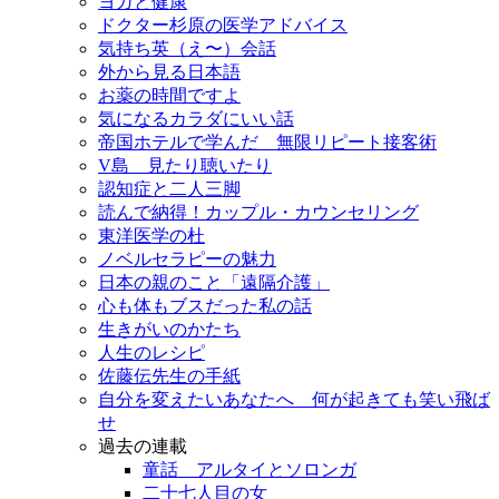
ヨガと健康
ドクター杉原の医学アドバイス
気持ち英（え〜）会話
外から見る日本語
お薬の時間ですよ
気になるカラダにいい話
帝国ホテルで学んだ 無限リピート接客術
V島 見たり聴いたり
認知症と二人三脚
読んで納得！カップル・カウンセリング
東洋医学の杜
ノベルセラピーの魅力
日本の親のこと「遠隔介護」
心も体もブスだった私の話
生きがいのかたち
人生のレシピ
佐藤伝先生の手紙
自分を変えたいあなたへ 何が起きても笑い飛ば
せ
過去の連載
童話 アルタイとソロンガ
二十七人目の女