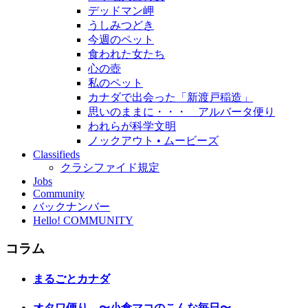
デッドマン岬
うしみつどき
今週のペット
食われた女たち
心の壺
私のペット
カナダで出会った「新渡戸稲造」
思いのままに・・・ アルバータ便り
われらが科学文明
ノックアウト • ムービーズ
Classifieds
クラシファイド規定
Jobs
Community
バックナンバー
Hello! COMMUNITY
コラム
まるごとカナダ
オタワ便り 〜小倉マコのこんな毎日〜