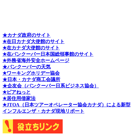
★カナダ政府のサイト
★在日カナダ大使館のサイト
★在カナダ大使館のサイト
★在バンクーバー日本国総領事館のサイト
★外務省海外安全ホームページ
★バンクーバーの天気
★ワーキングホリデー協会
★日本・カナダ商工会議所
★企友会（バンクーバー日系ビジネス協会）
★ピアねっと
★居住用借家法
★J
TOA（日本ツアーオペレーター協会カナダ）による新型
インフルエンザ・カナダ現地リポート