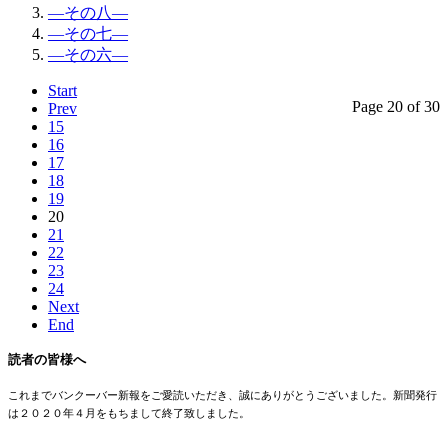
―その八―
―その七―
―その六―
Start
Page 20 of 30
Prev
15
16
17
18
19
20
21
22
23
24
Next
End
読者の皆様へ
これまでバンクーバー新報をご愛読いただき、誠にありがとうございました。新聞発行
は２０２０年４月をもちまして終了致しました。