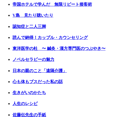
帝国ホテルで学んだ 無限リピート接客術
V島 見たり聴いたり
認知症と二人三脚
読んで納得！カップル・カウンセリング
東洋医学の杜 〜 鍼灸・漢方専門医のつぶやき〜
ノベルセラピーの魅力
日本の親のこと「遠隔介護」
心も体もブスだった私の話
生きがいのかたち
人生のレシピ
佐藤伝先生の手紙