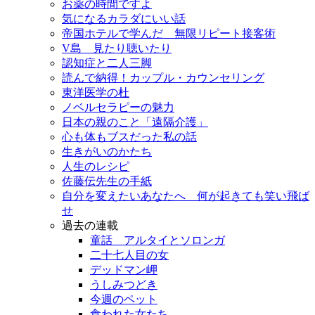
お薬の時間ですよ
気になるカラダにいい話
帝国ホテルで学んだ 無限リピート接客術
V島 見たり聴いたり
認知症と二人三脚
読んで納得！カップル・カウンセリング
東洋医学の杜
ノベルセラピーの魅力
日本の親のこと「遠隔介護」
心も体もブスだった私の話
生きがいのかたち
人生のレシピ
佐藤伝先生の手紙
自分を変えたいあなたへ 何が起きても笑い飛ば
せ
過去の連載
童話 アルタイとソロンガ
二十七人目の女
デッドマン岬
うしみつどき
今週のペット
食われた女たち