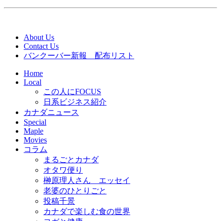
About Us
Contact Us
バンクーバー新報 配布リスト
Home
Local
この人にFOCUS
日系ビジネス紹介
カナダニュース
Special
Maple
Movies
コラム
まるごとカナダ
オタワ便り
榊原理人さん エッセイ
老婆のひとりごと
投稿千景
カナダで楽しむ食の世界