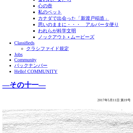
心の壺
私のペット
カナダで出会った「新渡戸稲造」
思いのままに・・・ アルバータ便り
われらが科学文明
ノックアウト • ムービーズ
Classifieds
クラシファイド規定
Jobs
Community
バックナンバー
Hello! COMMUNITY
―その十一―
2017年5月11日 第19号