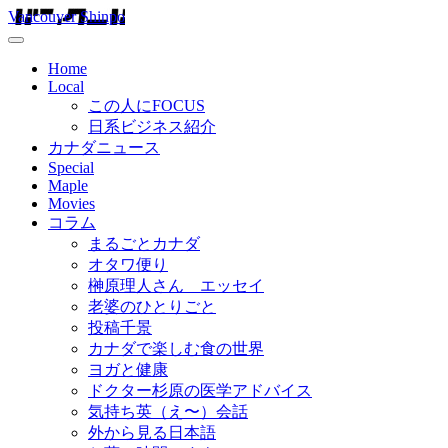
Vancouver Shinpo
Home
Local
この人にFOCUS
日系ビジネス紹介
カナダニュース
Special
Maple
Movies
コラム
まるごとカナダ
オタワ便り
榊原理人さん エッセイ
老婆のひとりごと
投稿千景
カナダで楽しむ食の世界
ヨガと健康
ドクター杉原の医学アドバイス
気持ち英（え〜）会話
外から見る日本語