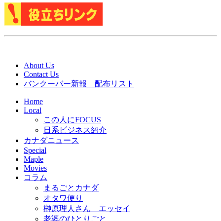
About Us
Contact Us
バンクーバー新報 配布リスト
Home
Local
この人にFOCUS
日系ビジネス紹介
カナダニュース
Special
Maple
Movies
コラム
まるごとカナダ
オタワ便り
榊原理人さん エッセイ
老婆のひとりごと