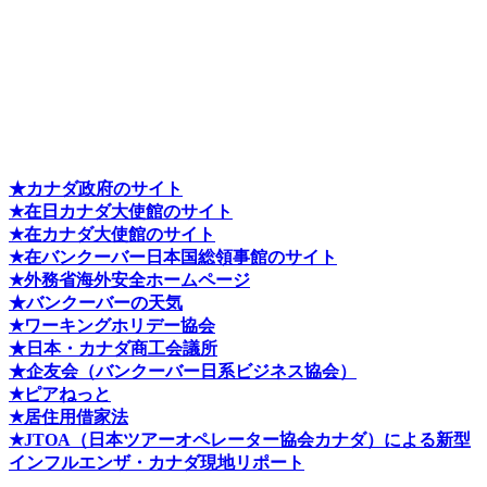
★カナダ政府のサイト
★在日カナダ大使館のサイト
★在カナダ大使館のサイト
★在バンクーバー日本国総領事館のサイト
★外務省海外安全ホームページ
★バンクーバーの天気
★ワーキングホリデー協会
★日本・カナダ商工会議所
★企友会（バンクーバー日系ビジネス協会）
★ピアねっと
★居住用借家法
★J
TOA（日本ツアーオペレーター協会カナダ）による新型
インフルエンザ・カナダ現地リポート