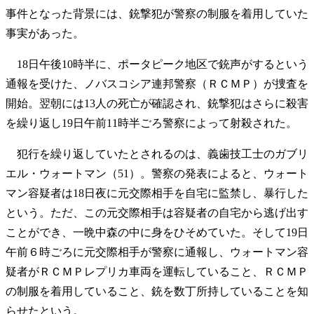
事件となった背景には、銃撃犯が警察の制服を着用していた
事実があった。
18日午後10時半に、ポータピーク地区で銃声がするという
通報を受けた、ノバスコシア連邦警察（ＲＣＭＰ）が捜査を
開始。翌朝には13人の死亡が確認され、銃撃犯はさらに殺害
を繰り返し19日午前11時半ごろ警察によって射殺された。
犯行を繰り返していたとされるのは、義歯技工士のガブリ
エル・ウォートマン（51）。警察の発表によると、ウォート
マン容疑者は18日夜に元交際相手を自宅に監禁し、暴行した
という。ただ、この元交際相手は容疑者の自宅から逃げ出す
ことができ、一晩中森の中に身をひそめていた。そして19日
午前６時ごろに元交際相手が警察に通報し、ウォートマン容
疑者がＲＣＭＰレプリカ車両を運転していること、ＲＣＭＰ
の制服を着用していること、銃を数丁所持していることを知
らせたという。