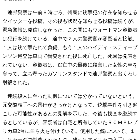
連邦警察は午前８時ごろ、州民に銃撃犯の存在を知らせる
ツイッターを投稿。その後も状況を知らせる投稿は続くが、
緊急警報は発信しなかった。この間にもウォートマン容疑者
は犯行を続けている。途中で２人の警察官が容疑者と接触、
１人は銃で撃たれて負傷、もう１人のハイディ・スティーブ
ンソン巡査は車両で衝突された後に死亡した。死因は発表さ
れていない。容疑者は、逃亡中の最後に殺害した女性の車を
奪って、立ち寄ったガソリンスタンドで連邦警察と出くわし
射殺された。
連続殺人に至った動機については分かっていないという。
元交際相手への暴行がきっかけとなって、銃撃事件を引き起
こした可能性があるとの見解を示した。今後も捜査を継続す
るとしているが、容疑者は自宅と所有していたＲＣＭＰレプ
リカ車2台に自ら火を付けている。使用した銃について、１
丁はカナダで製造されたもの、残りはアメリカで入手したと