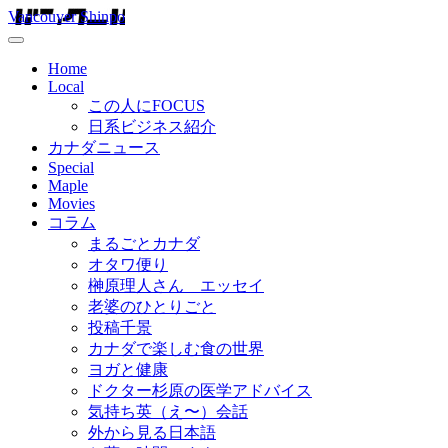
Vancouver Shinpo
Home
Local
この人にFOCUS
日系ビジネス紹介
カナダニュース
Special
Maple
Movies
コラム
まるごとカナダ
オタワ便り
榊原理人さん エッセイ
老婆のひとりごと
投稿千景
カナダで楽しむ食の世界
ヨガと健康
ドクター杉原の医学アドバイス
気持ち英（え〜）会話
外から見る日本語