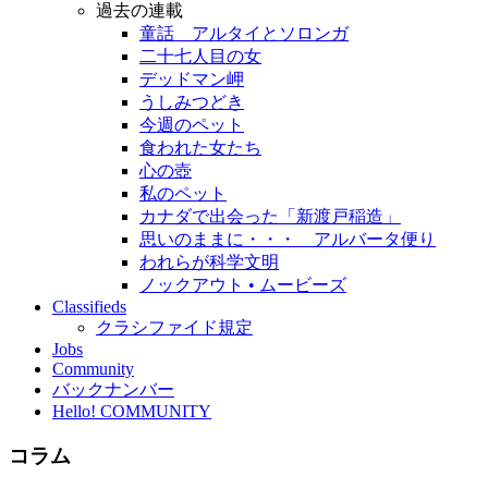
過去の連載
童話 アルタイとソロンガ
二十七人目の女
デッドマン岬
うしみつどき
今週のペット
食われた女たち
心の壺
私のペット
カナダで出会った「新渡戸稲造」
思いのままに・・・ アルバータ便り
われらが科学文明
ノックアウト • ムービーズ
Classifieds
クラシファイド規定
Jobs
Community
バックナンバー
Hello! COMMUNITY
コラム