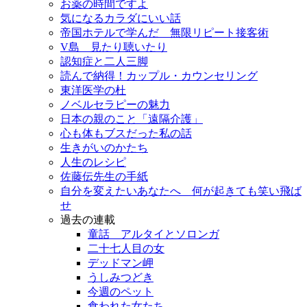
お薬の時間ですよ
気になるカラダにいい話
帝国ホテルで学んだ 無限リピート接客術
V島 見たり聴いたり
認知症と二人三脚
読んで納得！カップル・カウンセリング
東洋医学の杜
ノベルセラピーの魅力
日本の親のこと「遠隔介護」
心も体もブスだった私の話
生きがいのかたち
人生のレシピ
佐藤伝先生の手紙
自分を変えたいあなたへ 何が起きても笑い飛ば
せ
過去の連載
童話 アルタイとソロンガ
二十七人目の女
デッドマン岬
うしみつどき
今週のペット
食われた女たち