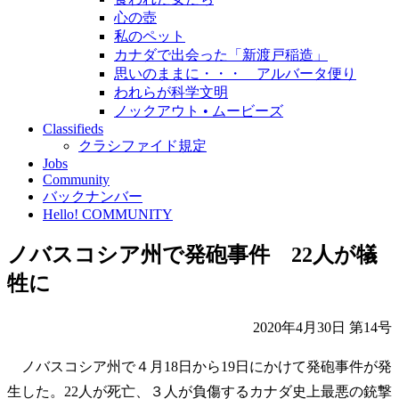
心の壺
私のペット
カナダで出会った「新渡戸稲造」
思いのままに・・・ アルバータ便り
われらが科学文明
ノックアウト • ムービーズ
Classifieds
クラシファイド規定
Jobs
Community
バックナンバー
Hello! COMMUNITY
ノバスコシア州で発砲事件 22人が犠
牲に
2020年4月30日 第14号
ノバスコシア州で４月18日から19日にかけて発砲事件が発
生した。22人が死亡、３人が負傷するカナダ史上最悪の銃撃