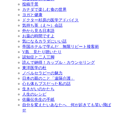
投稿千景
カナダで楽しむ食の世界
ヨガと健康
ドクター杉原の医学アドバイス
気持ち英（え〜）会話
外から見る日本語
お薬の時間ですよ
気になるカラダにいい話
帝国ホテルで学んだ 無限リピート接客術
V島 見たり聴いたり
認知症と二人三脚
読んで納得！カップル・カウンセリング
東洋医学の杜
ノベルセラピーの魅力
日本の親のこと「遠隔介護」
心も体もブスだった私の話
生きがいのかたち
人生のレシピ
佐藤伝先生の手紙
自分を変えたいあなたへ 何が起きても笑い飛ば
せ