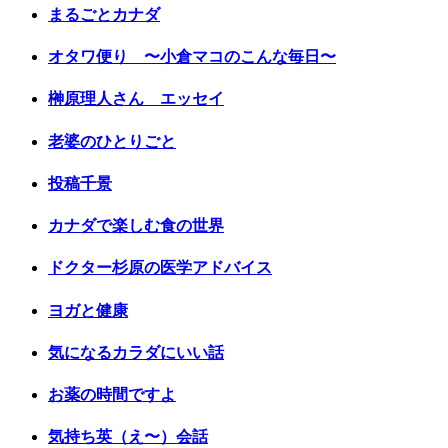
まるごとカナダ
オタワ便り 〜小倉マコのこんな毎日〜
榊原理人さん エッセイ
老婆のひとりごと
投稿千景
カナダで楽しむ食の世界
ドクター杉原の医学アドバイス
ヨガと健康
気になるカラダにいい話
お薬の時間ですよ
気持ち英（え〜）会話