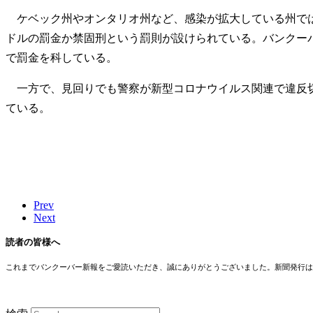
ケベック州やオンタリオ州など、感染が拡大している州では
ドルの罰金か禁固刑という罰則が設けられている。バンクー
で罰金を科している。
一方で、見回りでも警察が新型コロナウイルス関連で違反切
ている。
Prev
Next
読者の皆様へ
これまでバンクーバー新報をご愛読いただき、誠にありがとうございました。新聞発行は