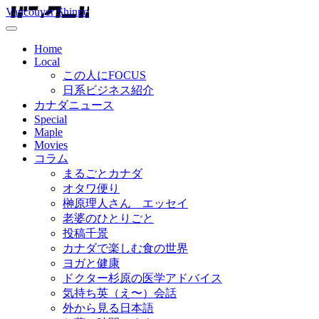
Vancouver Shinpo
Home
Local
この人にFOCUS
日系ビジネス紹介
カナダニュース
Special
Maple
Movies
コラム
まるごとカナダ
オタワ便り
榊原理人さん エッセイ
老婆のひとりごと
投稿千景
カナダで楽しむ食の世界
ヨガと健康
ドクター杉原の医学アドバイス
気持ち英（え〜）会話
外から見る日本語