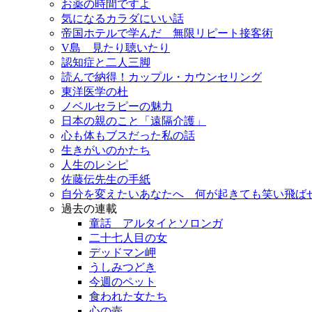
お薬の時間ですよ
気になるカラダにいい話
帝国ホテルで学んだ 無限リピート接客術
V島 見たり聴いたり
認知症と二人三脚
読んで納得！カップル・カウンセリング
東洋医学の杜
ノベルセラピーの魅力
日本の親のこと「遠隔介護」
心も体もブスだった私の話
生きがいのかたち
人生のレシピ
佐藤伝先生の手紙
自分を変えたいあなたへ 何が起きても笑い飛ば
過去の連載
童話 アルタイとソロンガ
二十七人目の女
デッドマン岬
うしみつどき
今週のペット
食われた女たち
心の壺