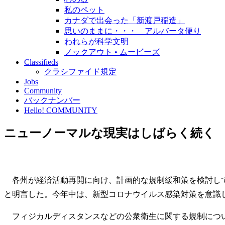
私のペット
カナダで出会った「新渡戸稲造」
思いのままに・・・ アルバータ便り
われらが科学文明
ノックアウト • ムービーズ
Classifieds
クラシファイド規定
Jobs
Community
バックナンバー
Hello! COMMUNITY
ニューノーマルな現実はしばらく続く
各州が経済活動再開に向け、計画的な規制緩和策を検討して
と明言した。今年中は、新型コロナウイルス感染対策を意識
フィジカルディスタンスなどの公衆衛生に関する規制につい