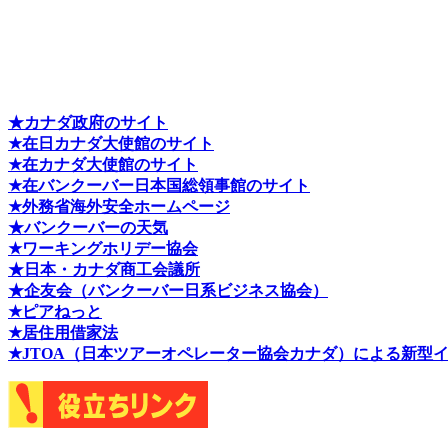
★カナダ政府のサイト
★在日カナダ大使館のサイト
★在カナダ大使館のサイト
★在バンクーバー日本国総領事館のサイト
★外務省海外安全ホームページ
★バンクーバーの天気
★ワーキングホリデー協会
★日本・カナダ商工会議所
★企友会（バンクーバー日系ビジネス協会）
★ピアねっと
★居住用借家法
★J
TOA（日本ツアーオペレーター協会カナダ）による新型