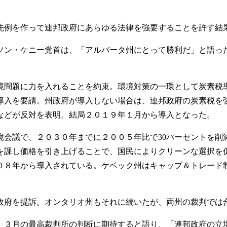
例を作って連邦政府にあらゆる法律を強要することを許す結
ン・ケニー党首は、「アルバータ州にとって勝利だ」と語っ
問題に力を入れることを約束。環境対策の一環として炭素税
導入を要請。州政府が導入しない場合は、連邦政府の炭素税を
などが反対を表明。結局２０１９年１月から導入となった。
会議で、２０３０年までに２００５年比で30パーセントを削
を課し価格を引き上げることで、国民によりクリーンな選択を
０８年から導入されている。ケベック州はキャップ＆トレード
府を提訴。オンタリオ州もそれに続いたが、両州の裁判では
３月の最高裁判所の判断に期待すると語り、「連邦政府の立