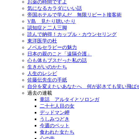
お薬の時間ですよ
気になるカラダにいい話
帝国ホテルで学んだ 無限リピート接客術
V島 見たり聴いたり
認知症と二人三脚
読んで納得！カップル・カウンセリング
東洋医学の杜
ノベルセラピーの魅力
日本の親のこと「遠隔介護」
心も体もブスだった私の話
生きがいのかたち
人生のレシピ
佐藤伝先生の手紙
自分を変えたいあなたへ 何が起きても笑い飛ば
過去の連載
童話 アルタイとソロンガ
二十七人目の女
デッドマン岬
うしみつどき
今週のペット
食われた女たち
心の壺