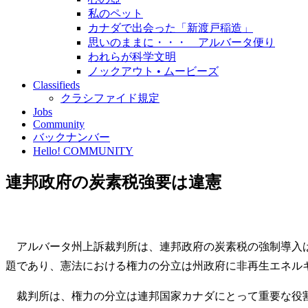
私のペット
カナダで出会った「新渡戸稲造」
思いのままに・・・ アルバータ便り
われらが科学文明
ノックアウト • ムービーズ
Classifieds
クラシファイド規定
Jobs
Community
バックナンバー
Hello! COMMUNITY
連邦政府の炭素税強要は違憲
アルバータ州上訴裁判所は、連邦政府の炭素税の強制導入は
題であり、憲法における権力の分立は州政府に非再生エネル
裁判所は、権力の分立は連邦国家カナダにとって重要な役割