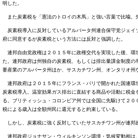
明した。
また炭素税を「憲法のトロイの木馬」と強い言葉で比喩。先
炭素税導入に反対しているアルバータ州連合保守党ジェイソ
府に同意するが炭素税という方法には反対と強調した。
連邦自由党政権は２０１５年に政権交代を実現した後、環境
た。連邦政府は州独自の炭素税、もしくは排出量課金制度の
要産業のアルバータ州ほか、サスカチワン州、オンタリオ州
連邦政府は２０１５年にフランス・パリで開かれた国連環境
炭素税導入。温室効果ガス排出に直結する商品や活動に税金
る。ブリティッシュ・コロンビア州では全国に先駆けて２０
税による歳入は全額州民に還元すると約束している。
しかし、炭素税に強く反対していたサスカチワン州が連邦政
連邦政府ジョナサン・ウィルキンソン環境・気候変動相は、