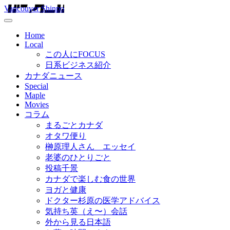
Vancouver Shinpo
Home
Local
この人にFOCUS
日系ビジネス紹介
カナダニュース
Special
Maple
Movies
コラム
まるごとカナダ
オタワ便り
榊原理人さん エッセイ
老婆のひとりごと
投稿千景
カナダで楽しむ食の世界
ヨガと健康
ドクター杉原の医学アドバイス
気持ち英（え〜）会話
外から見る日本語