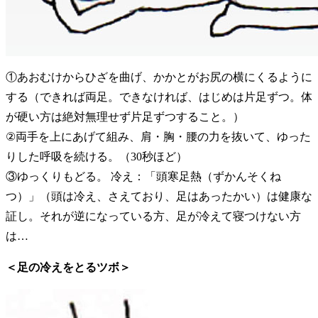
①あおむけからひざを曲げ、かかとがお尻の横にくるように
する（できれば両足。できなければ、はじめは片足ずつ。体
が硬い方は絶対無理せず片足ずつすること。）
②両手を上にあげて組み、肩・胸・腰の力を抜いて、ゆった
りした呼吸を続ける。（30秒ほど）
③ゆっくりもどる。 冷え：「頭寒足熱（ずかんそくね
つ）」（頭は冷え、さえており、足はあったかい）は健康な
証し。それが逆になっている方、足が冷えて寝つけない方
は…
＜足の冷えをとるツボ＞