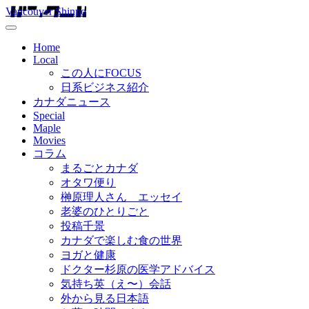
Vancouver Shinpo
Home
Local
この人にFOCUS
日系ビジネス紹介
カナダニュース
Special
Maple
Movies
コラム
まるごとカナダ
オタワ便り
榊原理人さん エッセイ
老婆のひとりごと
投稿千景
カナダで楽しむ食の世界
ヨガと健康
ドクター杉原の医学アドバイス
気持ち英（え〜）会話
外から見る日本語