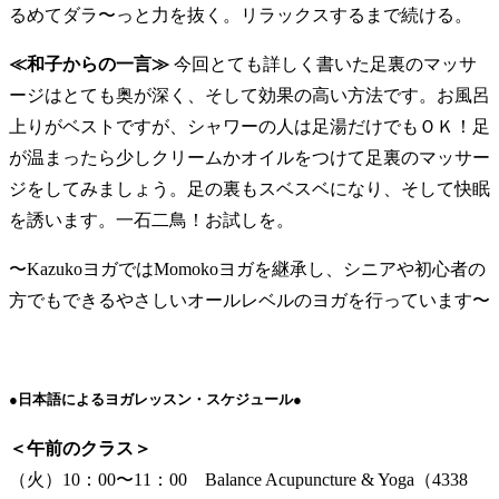
るめてダラ〜っと力を抜く。リラックスするまで続ける。
≪和子からの一言≫
今回とても詳しく書いた足裏のマッサ
ージはとても奥が深く、そして効果の高い方法です。お風呂
上りがベストですが、シャワーの人は足湯だけでもＯＫ！足
が温まったら少しクリームかオイルをつけて足裏のマッサー
ジをしてみましょう。足の裏もスベスベになり、そして快眠
を誘います。一石二鳥！お試しを。
〜KazukoヨガではMomokoヨガを継承し、シニアや初心者の
方でもできるやさしいオールレベルのヨガを行っています〜
●日本語によるヨガレッスン・スケジュール●
＜午前のクラス＞
（火）10：00〜11：00 Balance Acupuncture & Yoga（4338