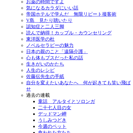
お薬の時間ですよ
気になるカラダにいい話
帝国ホテルで学んだ 無限リピート接客術
V島 見たり聴いたり
認知症と二人三脚
読んで納得！カップル・カウンセリング
東洋医学の杜
ノベルセラピーの魅力
日本の親のこと「遠隔介護」
心も体もブスだった私の話
生きがいのかたち
人生のレシピ
佐藤伝先生の手紙
自分を変えたいあなたへ 何が起きても笑い飛ば
せ
過去の連載
童話 アルタイとソロンガ
二十七人目の女
デッドマン岬
うしみつどき
今週のペット
食われた女たち