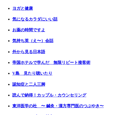
ヨガと健康
気になるカラダにいい話
お薬の時間ですよ
気持ち英（え〜）会話
外から見る日本語
帝国ホテルで学んだ 無限リピート接客術
V島 見たり聴いたり
認知症と二人三脚
読んで納得！カップル・カウンセリング
東洋医学の杜 〜 鍼灸・漢方専門医のつぶやき〜