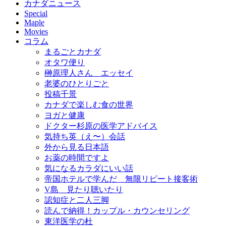
カナダニュース
Special
Maple
Movies
コラム
まるごとカナダ
オタワ便り
榊原理人さん エッセイ
老婆のひとりごと
投稿千景
カナダで楽しむ食の世界
ヨガと健康
ドクター杉原の医学アドバイス
気持ち英（え〜）会話
外から見る日本語
お薬の時間ですよ
気になるカラダにいい話
帝国ホテルで学んだ 無限リピート接客術
V島 見たり聴いたり
認知症と二人三脚
読んで納得！カップル・カウンセリング
東洋医学の杜