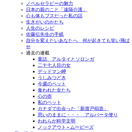
ノベルセラピーの魅力
日本の親のこと「遠隔介護」
心も体もブスだった私の話
生きがいのかたち
人生のレシピ
佐藤伝先生の手紙
自分を変えたいあなたへ 何が起きても笑い飛ば
せ
過去の連載
童話 アルタイとソロンガ
二十七人目の女
デッドマン岬
うしみつどき
今週のペット
食われた女たち
心の壺
私のペット
カナダで出会った「新渡戸稲造」
思いのままに・・・ アルバータ便り
われらが科学文明
ノックアウト • ムービーズ