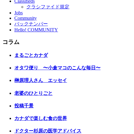
Classifieds
クラシファイド規定
Jobs
Community
バックナンバー
Hello! COMMUNITY
コラム
まるごとカナダ
オタワ便り 〜小倉マコのこんな毎日〜
榊原理人さん エッセイ
老婆のひとりごと
投稿千景
カナダで楽しむ食の世界
ドクター杉原の医学アドバイス