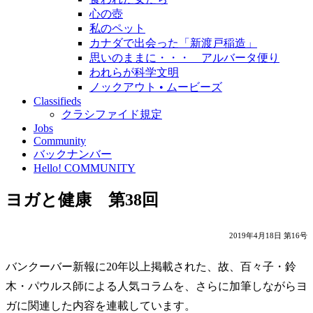
心の壺
私のペット
カナダで出会った「新渡戸稲造」
思いのままに・・・ アルバータ便り
われらが科学文明
ノックアウト • ムービーズ
Classifieds
クラシファイド規定
Jobs
Community
バックナンバー
Hello! COMMUNITY
ヨガと健康 第38回
2019年4月18日 第16号
バンクーバー新報に20年以上掲載された、故、百々子・鈴
木・パウルス師による人気コラムを、さらに加筆しながらヨ
ガに関連した内容を連載しています。