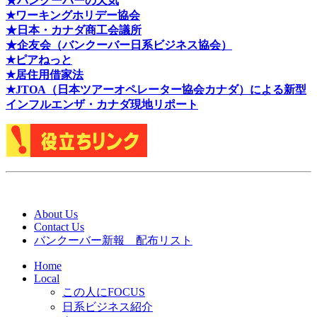
★バンクーバーの天気
★ワーキングホリデー協会
★日本・カナダ商工会議所
★企友会（バンクーバー日系ビジネス協会）
★ピアねっと
★居住用借家法
★J
TOA（日本ツアーオペレーター協会カナダ）による新型
インフルエンザ・カナダ現地リポート
About Us
Contact Us
バンクーバー新報 配布リスト
Home
Local
この人にFOCUS
日系ビジネス紹介