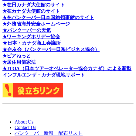
★在日カナダ大使館のサイト
★在カナダ大使館のサイト
★在バンクーバー日本国総領事館のサイト
★外務省海外安全ホームページ
★バンクーバーの天気
★ワーキングホリデー協会
★日本・カナダ商工会議所
★企友会（バンクーバー日系ビジネス協会）
★ピアねっと
★居住用借家法
★J
TOA（日本ツアーオペレーター協会カナダ）による新型
インフルエンザ・カナダ現地リポート
About Us
Contact Us
バンクーバー新報 配布リスト