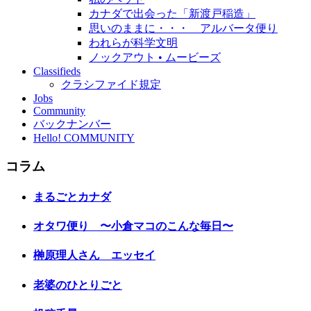
カナダで出会った「新渡戸稲造」
思いのままに・・・ アルバータ便り
われらが科学文明
ノックアウト • ムービーズ
Classifieds
クラシファイド規定
Jobs
Community
バックナンバー
Hello! COMMUNITY
コラム
まるごとカナダ
オタワ便り 〜小倉マコのこんな毎日〜
榊原理人さん エッセイ
老婆のひとりごと