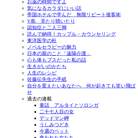
お薬の時間ですよ
気になるカラダにいい話
帝国ホテルで学んだ 無限リピート接客術
V島 見たり聴いたり
認知症と二人三脚
読んで納得！カップル・カウンセリング
東洋医学の杜
ノベルセラピーの魅力
日本の親のこと「遠隔介護」
心も体もブスだった私の話
生きがいのかたち
人生のレシピ
佐藤伝先生の手紙
自分を変えたいあなたへ 何が起きても笑い飛ば
せ
過去の連載
童話 アルタイとソロンガ
二十七人目の女
デッドマン岬
うしみつどき
今週のペット
食われた女たち