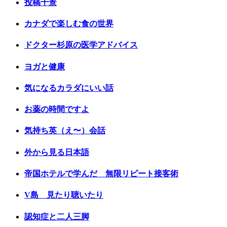
投稿千景
カナダで楽しむ食の世界
ドクター杉原の医学アドバイス
ヨガと健康
気になるカラダにいい話
お薬の時間ですよ
気持ち英（え〜）会話
外から見る日本語
帝国ホテルで学んだ 無限リピート接客術
V島 見たり聴いたり
認知症と二人三脚