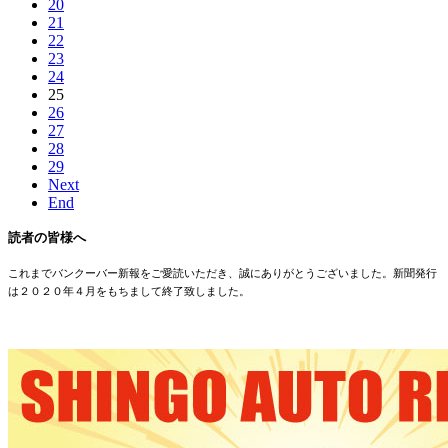
20
21
22
23
24
25
26
27
28
29
Next
End
読者の皆様へ
これまでバンクーバー新報をご愛読いただき、誠にありがとうございました。新聞発行
は２０２０年４月をもちまして終了致しました。