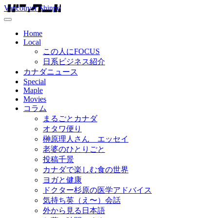
Vancouver Shinpo
Home
Local
この人にFOCUS
日系ビジネス紹介
カナダニュース
Special
Maple
Movies
コラム
まるごとカナダ
オタワ便り
榊原理人さん エッセイ
老婆のひとりごと
投稿千景
カナダで楽しむ食の世界
ヨガと健康
ドクター杉原の医学アドバイス
気持ち英（え〜）会話
外から見る日本語