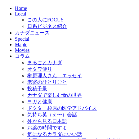
Home
Local
この人にFOCUS
日系ビジネス紹介
カナダニュース
Special
Maple
Movies
コラム
まるごとカナダ
オタワ便り
榊原理人さん エッセイ
老婆のひとりごと
投稿千景
カナダで楽しむ食の世界
ヨガと健康
ドクター杉原の医学アドバイス
気持ち英（え〜）会話
外から見る日本語
お薬の時間ですよ
気になるカラダにいい話