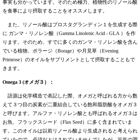
事実も分かっています。そのため極力、植物性のリノール酸
を食事により摂取することをオススメします。
また、リノール酸はプロスタグランディン１を生成する際
に ガンマ・リノレン酸（Gamma Linolenic Acid - GLA ）を作
ります。そのため、すでに多くのガンマ・リノレン酸を含ん
でいる植物、ボラージ（Borage）や月見草（Evening
Primrose）のオイルをサプリメントとして摂取することもで
きます。
Omega 3 (オメガ３）：
語源は化学構造で表記した際、オメガと呼ばれる方から数
えて３つ目の炭素が二重結合している飽和脂肪酸をオメガ３
と呼びます。アルファ・リノレン酸とも呼ばれるオメガ３は
お魚、フラックスシード（Flax Seed）に多く含まれていま
す。このオイルは以前リノール酸より生成されると考えられ
ていたので、必須だとはされていませんでしたが、近年の調