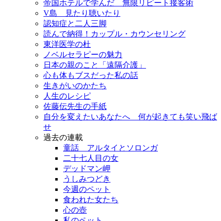
帝国ホテルで学んだ 無限リピート接客術
V島 見たり聴いたり
認知症と二人三脚
読んで納得！カップル・カウンセリング
東洋医学の杜
ノベルセラピーの魅力
日本の親のこと「遠隔介護」
心も体もブスだった私の話
生きがいのかたち
人生のレシピ
佐藤伝先生の手紙
自分を変えたいあなたへ 何が起きても笑い飛ば
せ
過去の連載
童話 アルタイとソロンガ
二十七人目の女
デッドマン岬
うしみつどき
今週のペット
食われた女たち
心の壺
私のペット